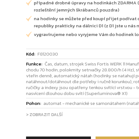
případné drobné úpravy na hodinkách ZDARMA (v
rozleštění jemných škrábanců pouzdra)
na hodinky se můžete před koupí přijet podívat d
republiky prakticky na dálnici D1 (z D1 jste u nás
vygravírujeme nebo vyryjeme Vám do hodinek logo
Kód:
F8120030
Funkce:
Čas, datum, strojek Swiss Fortis WERK 11 Manuf
chodu 70 hodin, polokmity setrvačky 28.800/h (4 Hz), st
vteřin denně, automatický nátah (hodinky se natahují p
natáhnout/dotáhnout dle potřeby i ručně korunkou), r
ručičky a indexy jsou opatřeny tenkou svítící vrstvou - 
nasvícení dlouhou dobu svítí (Superluminova® X1)
Pohon:
automat - mechanické se samonátahem (natah
> ZOBRAZIT DALŠÍ