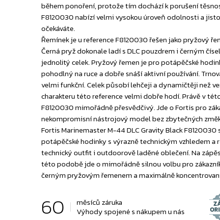
během ponoření, protože tím dochází k porušení těsno
F8120030 nabízí velmi vysokou úroveň odolnosti a jist
očekáváte.
Řemínek je u reference F8120030 řešen jako pryžový ře
Černá pryž dokonale ladí s DLC pouzdrem i černým číse
jednolitý celek. Pryžový řemen je pro potápěčské hodin
pohodlný na ruce a dobře snáší aktivní používání. Trno
velmi funkční. Celek působí lehčeji a dynamičtěji než 
charakteru této reference velmi dobře hodí. Právě v té
F8120030 mimořádně přesvědčivý. Jde o Fortis pro zákaz
nekompromisní nástrojový model bez zbytečných změkč
Fortis Marinemaster M-44 DLC Gravity Black F8120030 se
potápěčské hodinky s výrazně technickým vzhledem a ro
technický outfit i outdoorově laděné oblečení. Na zápě
této podobě jde o mimořádně silnou volbu pro zákazník
černým pryžovým řemenem a maximálně koncentrovaný
60
měsíců záruka
Z
OR
Výhody spojené s nákupem u nás