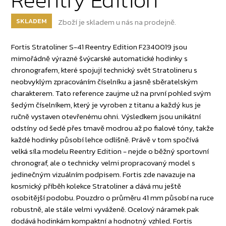
SKLADEM
Zboží je skladem u nás na prodejně.
Fortis Stratoliner S-41 Reentry Edition F2340019 jsou
mimořádně výrazné švýcarské automatické hodinky s
chronografem, které spojují technický svět Stratolineru s
neobvyklým zpracováním číselníku a jasně sběratelským
charakterem. Tato reference zaujme už na první pohled svým
šedým číselníkem, který je vyroben z titanu a každý kus je
ručně vystaven otevřenému ohni. Výsledkem jsou unikátní
odstíny od šedé přes tmavě modrou až po fialové tóny, takže
každé hodinky působí lehce odlišně. Právě v tom spočívá
velká síla modelu Reentry Edition - nejde o běžný sportovní
chronograf, ale o technicky velmi propracovaný model s
jedinečným vizuálním podpisem. Fortis zde navazuje na
kosmický příběh kolekce Stratoliner a dává mu ještě
osobitější podobu. Pouzdro o průměru 41 mm působí na ruce
robustně, ale stále velmi vyváženě. Ocelový náramek pak
dodává hodinkám kompaktní a hodnotný vzhled. Fortis