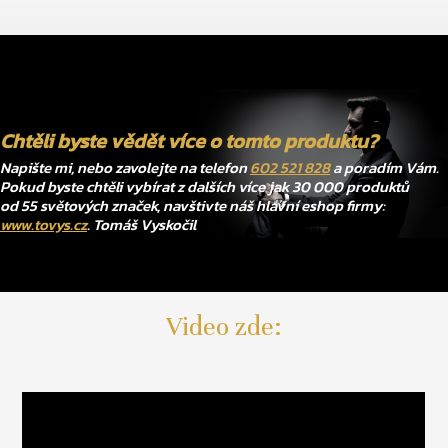
Chtěli byste vědět více o tomto produktu?
Napište mi, nebo zavolejte na telefon
602 521 828
a poradím Vám.
Pokud byste chtěli vybírat z dalších více jak 30 000 produktů
od 55 světových značek, navštivte náš hlavní eshop firmy:
www.tovys.cz
. Tomáš Vyskočil
Video zde: