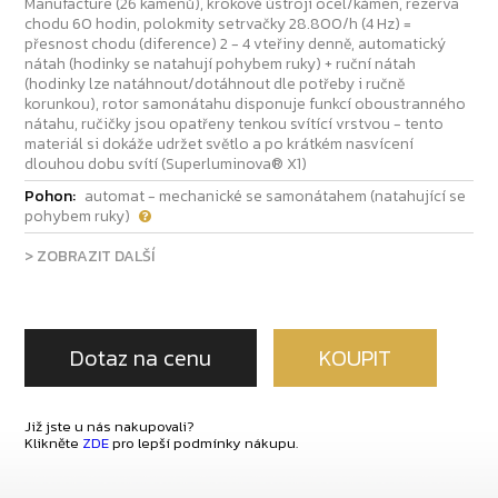
Manufacture (26 kamenů), krokové ústrojí ocel/kámen, rezerva
chodu 60 hodin, polokmity setrvačky 28.800/h (4 Hz) =
přesnost chodu (diference) 2 - 4 vteřiny denně, automatický
nátah (hodinky se natahují pohybem ruky) + ruční nátah
(hodinky lze natáhnout/dotáhnout dle potřeby i ručně
korunkou), rotor samonátahu disponuje funkcí oboustranného
nátahu, ručičky jsou opatřeny tenkou svítící vrstvou - tento
materiál si dokáže udržet světlo a po krátkém nasvícení
dlouhou dobu svítí (Superluminova® X1)
Pohon:
automat - mechanické se samonátahem (natahující se
pohybem ruky)
> ZOBRAZIT DALŠÍ
Dotaz na cenu
KOUPIT
Již jste u nás nakupovali?
Klikněte
ZDE
pro lepší podmínky nákupu.