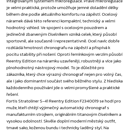
integrovaným systémem mikroregulace. Právě mikroregulace
je velmi praktická, protože umožňuje jemné doladění délky
během dne podle aktuálního komfortu na zápěstí. Ocelový
náramek dává této referenci kompaktní, technický a velmi
hodnotný vzhled. Ve spojení s ocelovým pouzdrem a
jedinečně zbarveným číselníkem vzniká celek, který působí
sportovně, ale současně i reprezentativně. Ocel navíc dobře
rozkládá hmotnost chronografu na zápěstí a přispívá k
pocitu stability při nošení. Oproti řemínkovým verzím působí
Reentry Edition na náramku uzavřeněji, robustněji a více jako
plnohodnotný nástrojový model. To je důležité pro
zákazníka, který chce výrazný chronograf nejen pro volný čas,
ale i jako dominantní součást svého běžného stylu. Z hlediska
každodenního používání jde o velmi promyšlené a praktické
řešení.
Fortis Stratoliner S-41 Reentry Edition F2340019 se hodí pro
muže, kteří chtějí výjimečný automatický chronograf s
manufakturním strojkem, originálním titanovým číselníkem a
vysokou odolností. Skvěle doplní moderní městský outfit,
tmavé sako, koženou bundu i technicky laděný styl. Na