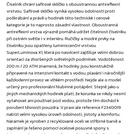
Číselník chrání safírové sklíčko s oboustrannou antireflexní
vrstvou. Safírové sklíčko vyniká vysokou odolností proti
poškrábání a právě u hodinek této technické i cenové
kategorie je to naprosto zásadní vlastnost. Oboustranná
antireflexní vrstva výrazně pomáhá udržet čitelnost číselníku
při ostrém světle i v interiéru. Ručičky a modré prvky na
číselníku jsou opatřeny luminiscenční vrstvou
SuperLuminova X1, která po nasvícení zajišťuje velmi dobrou
orientaci za zhoršených světelných podmínek. Vodotěsnost
200 m / 20 ATM znamená, že hodinky jsou konstrukčně
připravené na intenzivní kontakt s vodou, plavání i náročnější
každodenní provoz ve vlhkém prostředí. Nejde ale o model
určený pro profesionální hlubinné potápění. Stejně jako u
jiných mechanických hodinek platí, že korunka se nikdy nesmí
vytahovat ani používat pod vodou, protože tím dochází k
porušení těsnosti pouzdra. V praxi ale reference F2340019
nabízí velmi vysokou úroveň odolnosti, jistoty a komfortu.
Náramek je vyroben z recyklované oceli ve stříbrné barvě a
zapínání je řešeno pomocí ocelové posuvné spony s