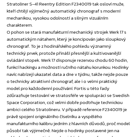
Stratoliner S-41 Reentry Edition F2340019 tak osloví muže,
kteří chtějí výjimečný automatický chronograf s moderní
mechanikou, vysokou odolností a silným vizuálním
charakterem.
O pohon se stará manufakturní mechanický strojek Werk 17 s
automatickým nátahem, který je koncipován jako sloupkový
chronograf. To je z hodinářského pohledu významný
technický prvek, protože přináší přesnější a kultivovanější
ovládání stopek. Werk 17 disponuje rezervou chodu 60 hodin,
funkcí hackingu a možností ručního nátahu korunkou. Hodinky
navíc nabízejí ukazatel data a dne v týdnu, takže nejde pouze
o technicky atraktivní chronograf, ale i o velmi praktický
model pro každodenní používání. Fortis u této řady
zdůrazňuje testování ve stratosféře ve spolupráci se Swedish
Space Corporation, což velmi dobře podtrhuje technickou
ambici celého Stratolineru. V případě reference F2340019 je
právě spojení originálního číselníku a vyspělého
manufakturního kalibru jedním z hlavních důvodů, proč model
působí tak výjimečně. Nejde o hodinky postavené jen na