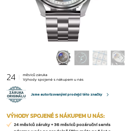
24
měsíců záruka
Výhody spojené s nákupem u nás
ZÁRUKA
Jsme autorizovanými prodejci této značky
ORIGINÁLU
VÝHODY SPOJENÉ S NÁKUPEM U NÁS:
24 měsíců záruky + 36 měsíců pozáruční servis