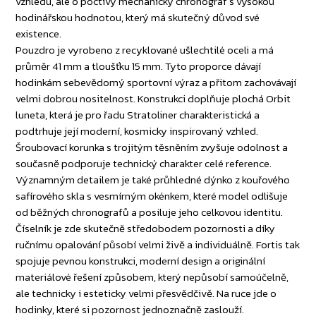
vzhledu, ale o poctivý mechanický chronograf s vysokou
hodinářskou hodnotou, který má skutečný důvod své
existence.
Pouzdro je vyrobeno z recyklované ušlechtilé oceli a má
průměr 41 mm a tloušťku 15 mm. Tyto proporce dávají
hodinkám sebevědomý sportovní výraz a přitom zachovávají
velmi dobrou nositelnost. Konstrukci doplňuje plochá Orbit
luneta, která je pro řadu Stratoliner charakteristická a
podtrhuje její moderní, kosmicky inspirovaný vzhled.
Šroubovací korunka s trojitým těsněním zvyšuje odolnost a
současně podporuje technický charakter celé reference.
Významným detailem je také průhledné dýnko z kouřového
safírového skla s vesmírným okénkem, které model odlišuje
od běžných chronografů a posiluje jeho celkovou identitu.
Číselník je zde skutečně středobodem pozornosti a díky
ručnímu opalování působí velmi živě a individuálně. Fortis tak
spojuje pevnou konstrukci, moderní design a originální
materiálové řešení způsobem, který nepůsobí samoúčelně,
ale technicky i esteticky velmi přesvědčivě. Na ruce jde o
hodinky, které si pozornost jednoznačně zaslouží.