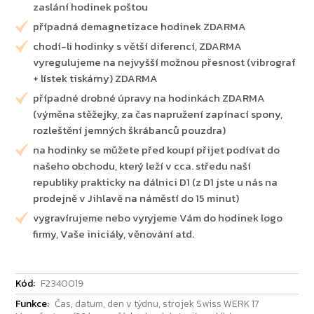
zaslání hodinek poštou
případná demagnetizace hodinek ZDARMA
chodí-li hodinky s větší diferencí, ZDARMA
vyregulujeme na nejvyšší možnou přesnost (vibrograf
+ lístek tiskárny) ZDARMA
případné drobné úpravy na hodinkách ZDARMA
(výměna stěžejky, za čas napružení zapínací spony,
rozleštění jemných škrábanců pouzdra)
na hodinky se můžete před koupí přijet podívat do
našeho obchodu, který leží v cca. středu naší
republiky prakticky na dálnici D1 (z D1 jste u nás na
prodejně v Jihlavě na náměstí do 15 minut)
vygravírujeme nebo vyryjeme Vám do hodinek logo
firmy, Vaše iniciály, věnování atd.
Kód:
F2340019
Funkce:
Čas, datum, den v týdnu, strojek Swiss WERK 17