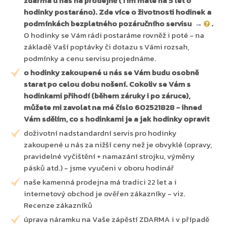
zdarma u nás na prodejně (Tím máte na 5 let o
hodinky postaráno). Zde více o životnosti hodinek a
podmínkách bezplatného pozáručního servisu →
.
O hodinky se Vám rádi postaráme rovněž i poté - na
základě Vaší poptávky či dotazu s Vámi rozsah,
podmínky a cenu servisu projednáme.
o hodinky zakoupené u nás se Vám budu osobně
starat po celou dobu nošení. Cokoliv se Vám s
hodinkami přihodí (během záruky i po záruce),
můžete mi zavolat na mé číslo 602521828 - ihned
Vám sdělím, co s hodinkami je a jak hodinky opravit
doživotní nadstandardní servis pro hodinky
zakoupené u nás za nižší ceny než je obvyklé (opravy,
pravidelné vyčištění + namazání strojku, výměny
pásků atd.) - jsme vyučeni v oboru hodinář
naše kamenná prodejna má tradici 22 let a i
internetový obchod je ověřen zákazníky - viz.
Recenze zákazníků
úprava náramku na Vaše zápěstí ZDARMA i v případě