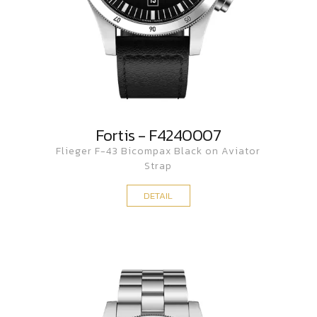
Fortis - F4240007
Flieger F-43 Bicompax Black on Aviator
Strap
DETAIL