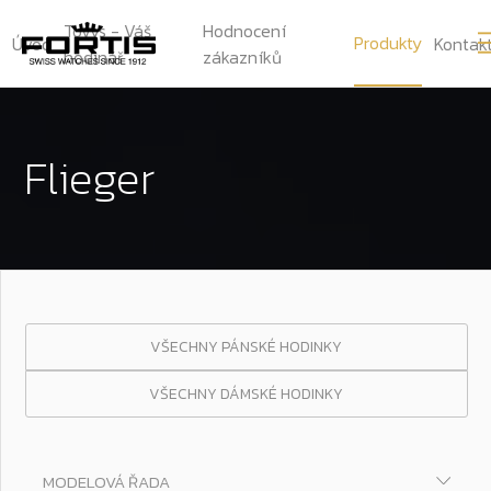
Tovys - Váš
Hodnocení
Produkty
Úvod
Kontak
hodinář
zákazníků
Flieger
VŠECHNY PÁNSKÉ HODINKY
VŠECHNY DÁMSKÉ HODINKY
MODELOVÁ ŘADA